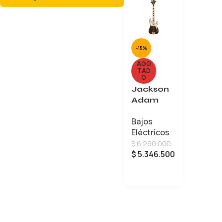
-15%
AGO
TAD
O
Jackson
Adam
Blackston
Bajos
e
Eléctricos
Signature
$
6.290.000
$
5.346.500
LEER MÁS