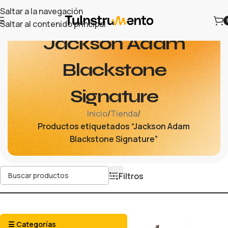
Saltar a la navegación
Saltar al contenido principal
Jackson Adam
Blackstone
Signature
Inicio
/
Tienda
/
Productos etiquetados “Jackson Adam
Blackstone Signature”
Filtros
☰ Categorías