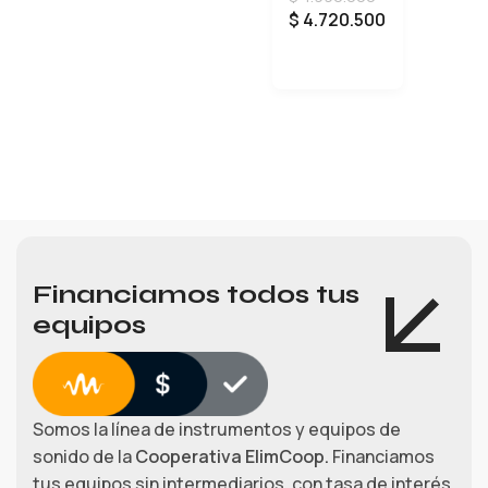
$
4.720.500
W/SS
AÑADIR AL CARRITO
Financiamos todos tus
equipos
Somos la línea de instrumentos y equipos de
sonido de la
Cooperativa ElimCoop.
Financiamos
tus equipos sin intermediarios, con tasa de interés