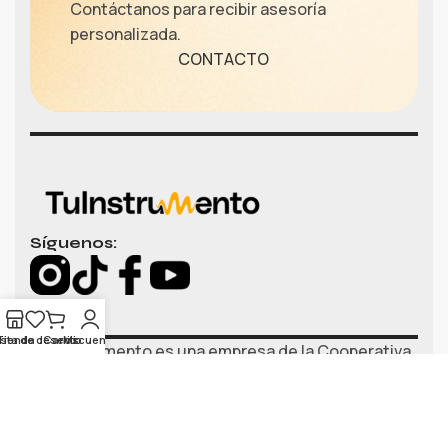
Contáctanos para recibir asesoría
personalizada.
CONTACTO
Síguenos:
ista de deseos
Tienda
Carrito
Mi cuenta
TuInstrumento es una empresa de la Cooperativa
ElimCoop.