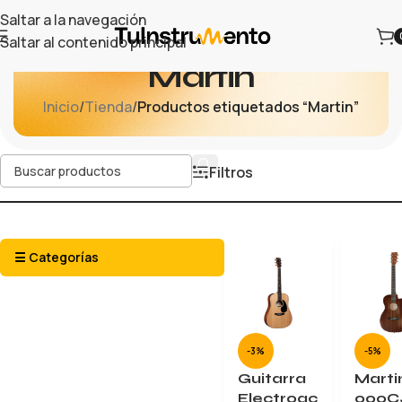
Saltar a la navegación
Saltar al contenido principal
Martin
Inicio
/
Tienda
/
Productos etiquetados “Martin”
Filtros
☰ Categorías
-3%
-5%
Guitarra
Marti
Electroac
000C