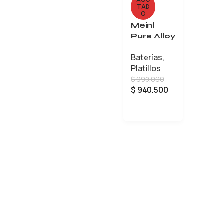
TAD
O
Meinl
Pure Alloy
Medium
Baterías
,
Crash de
Platillos
16
$
990.000
$
940.500
LEER MÁS