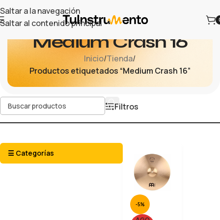
Saltar a la navegación
Saltar al contenido principal
Medium Crash 16
Inicio
/
Tienda
/
Productos etiquetados “Medium Crash 16”
Filtros
☰ Categorías
-5%
AGO