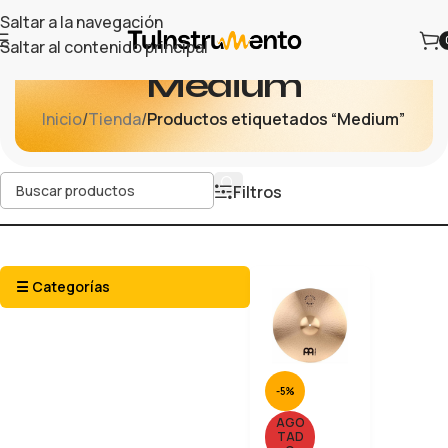
Saltar a la navegación
Saltar al contenido principal
Medium
Inicio
/
Tienda
/
Productos etiquetados “Medium”
Filtros
☰ Categorías
-5%
AGO
TAD