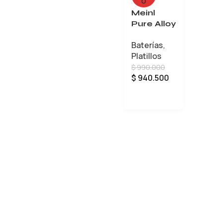
O
Meinl
Pure Alloy
Medium
Baterías
,
Crash de
Platillos
16
$
990.000
$
940.500
LEER MÁS