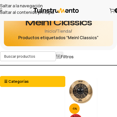
Saltar a la navegación
Saltar al contenido principal
Meinl Classics
Inicio
/
Tienda
/
Productos etiquetados “Meinl Classics”
Filtros
☰ Categorías
-5%
AGO