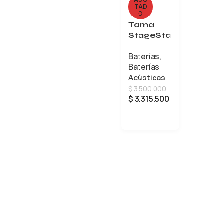
TAD
O
Tama
StageSta
r
Baterías
,
ST52H5C
Baterías
– edición
Acústicas
Black
$
3.500.000
Night
$
3.315.500
Sparkle
LEER MÁS