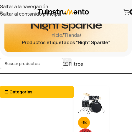
Saltar a la navegación
Saltar al contenido principal
Night Sparkle
Inicio
/
Tienda
/
Productos etiquetados “Night Sparkle”
Filtros
☰ Categorías
-5%
AGO