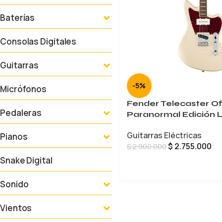
Baterías
Consolas Digitales
Guitarras
-5%
Micrófonos
Fender Telecaster Of
Pedaleras
Paranormal Edición 
Guitarras Eléctricas
Pianos
$
2.755.000
$
2.900.000
Snake Digital
AÑADIR AL CARRITO
Sonido
Vientos