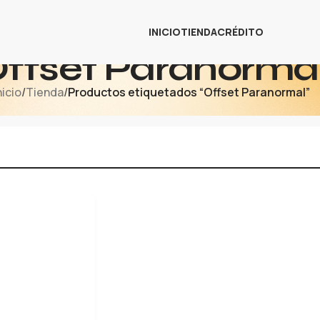
INICIO
TIENDA
CRÉDITO
ffset Paranorma
nicio
/
Tienda
/
Productos etiquetados “Offset Paranormal”