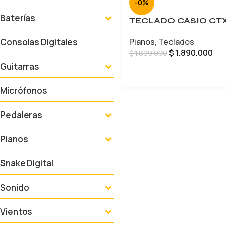
-0%
Baterías
TECLADO CASIO CT
Consolas Digitales
Pianos
,
Teclados
$
1.890.000
$
1.899.000
Guitarras
AÑADIR AL CARRITO
Micrófonos
Pedaleras
Pianos
Snake Digital
Sonido
Vientos