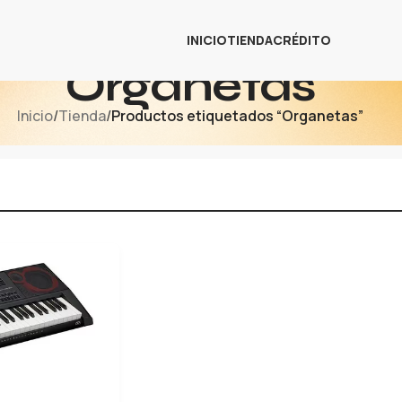
INICIO
TIENDA
CRÉDITO
Organetas
Inicio
/
Tienda
/
Productos etiquetados “Organetas”