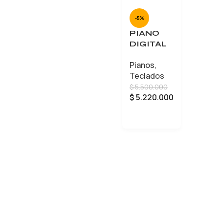
-5%
PIANO
DIGITAL
YAMAHA
Pianos
,
DGX-670
Teclados
$
5.500.000
$
5.220.000
AÑADIR AL CARRITO