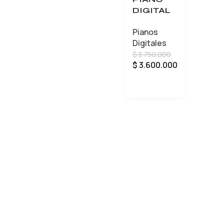
DIGITAL
KORG
Pianos
SP-280
Digitales
$
3.750.000
$
3.600.000
AÑADIR AL CARRITO