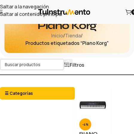
Saltar a la navegación
Saltar al contenido principal
Piano Korg
Inicio
/
Tienda
/
Productos etiquetados “Piano Korg”
Filtros
☰ Categorías
-4%
PIANO