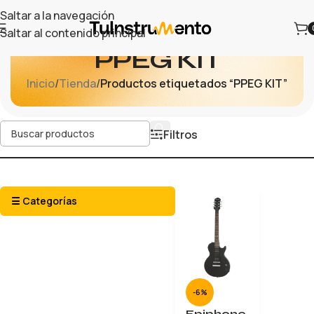
Saltar a la navegación
Saltar al contenido principal
PPEG KIT
Inicio
/
Tienda
/
Productos etiquetados “PPEG KIT”
Filtros
☰ Categorías
-6%
Epiphone