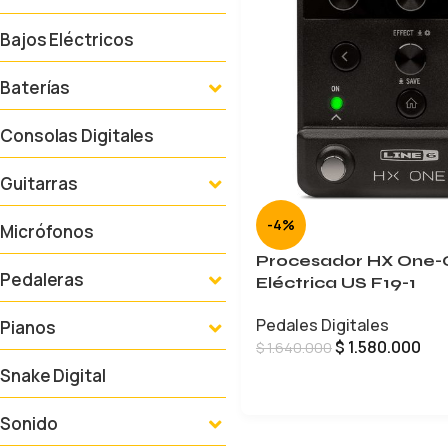
Bajos Eléctricos
Baterías
Consolas Digitales
Guitarras
-4%
Micrófonos
Procesador HX One-G
Pedaleras
Eléctrica US F19-1
Pedales Digitales
Pianos
$
1.580.000
$
1.640.000
Snake Digital
AÑADIR AL CARRITO
Sonido