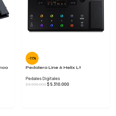
-11%
-100
Pedalera Line 6 Helix Lt
Pedales Digitales
$
5.310.000
$
5.990.000
AÑADIR AL CARRITO