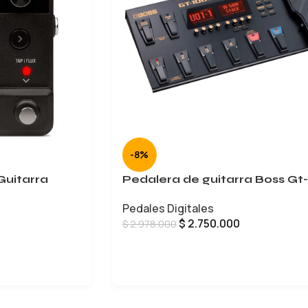
-8%
uitarra
Pedalera de guitarra Boss Gt
Pedales Digitales
$
2.750.000
$
2.978.000
AÑADIR AL CARRITO