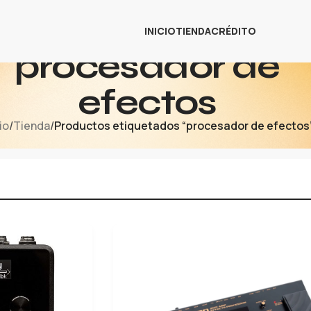
INICIO
TIENDA
CRÉDITO
procesador de
efectos
io
/
Tienda
/
Productos etiquetados “procesador de efectos