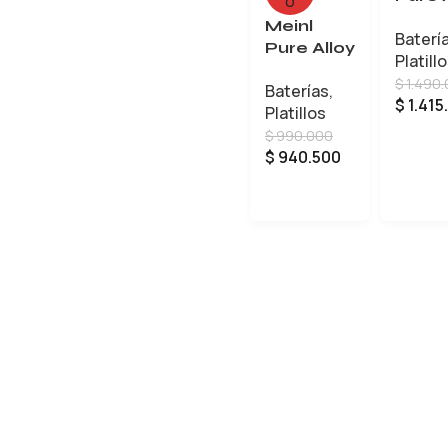
O
De 20
Meinl
Baterí
Medi
Pure Alloy
Platill
Ride
Medium
$
1.490
Baterías
,
Crash de
$
1.415
Platillos
16
$
990.000
$
940.500
LEER MÁS