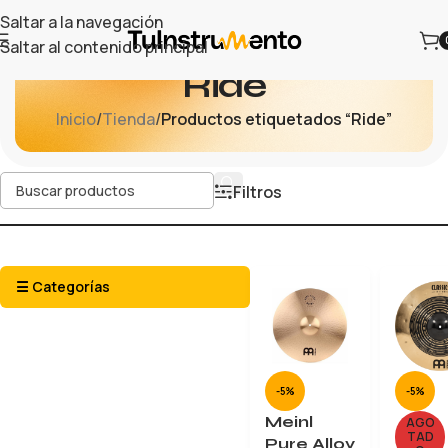
Saltar a la navegación
Saltar al contenido principal
Ride
Inicio
/
Tienda
/
Productos etiquetados “Ride”
Filtros
☰ Categorías
-5%
-5%
Meinl
AGO
TAD
Pure Alloy