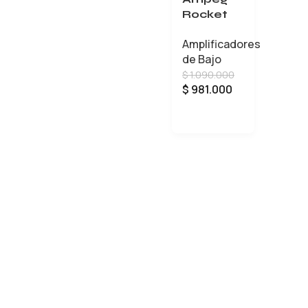
Rocket
Bass RB-
Amplificadores
108
de Bajo
$
1.090.000
$
981.000
AÑADIR AL CARRITO