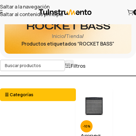
Saltar a la navegación
Saltar al contenido principal
ROCKET BASS
Inicio
/
Tienda
/
Productos etiquetados “ROCKET BASS”
Filtros
☰ Categorías
-10%
Ampeg