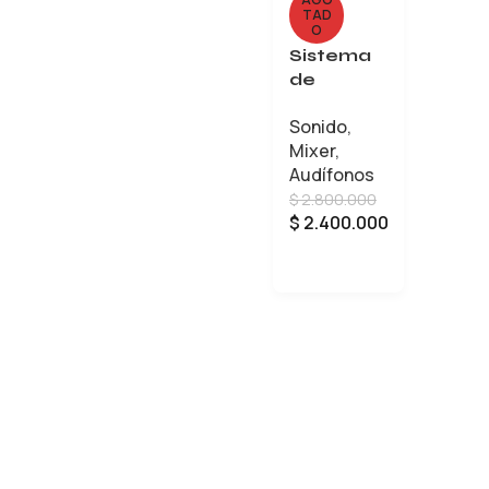
TAD
O
Sistema
de
monitore
Sonido
,
o IN-EAR
Mixer
,
SENNHEI
Audífonos
SER XSW
$
2.800.000
$
2.400.000
LEER MÁS