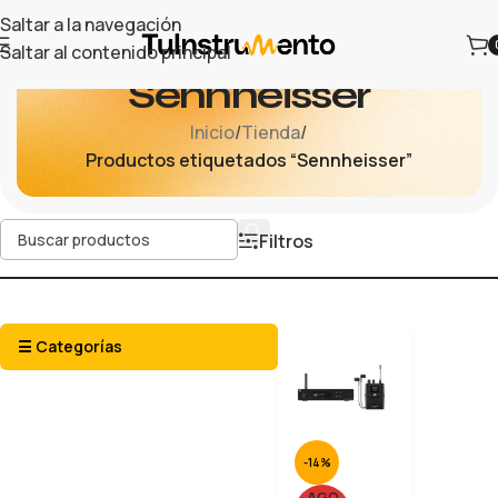
Saltar a la navegación
Saltar al contenido principal
Sennheisser
Inicio
/
Tienda
/
Productos etiquetados “Sennheisser”
Filtros
☰ Categorías
-14%
AGO