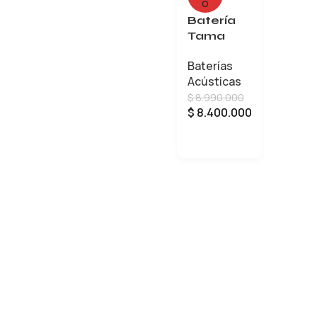
O
Batería
Tama
Superstar
Baterías
Classic
Acústicas
SU42RS-
$
8.990.000
AQM
$
8.400.000
LEER MÁS