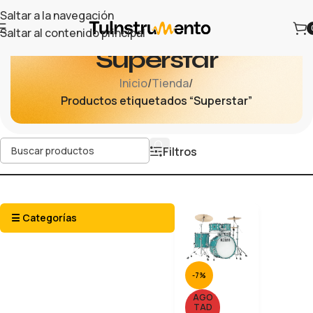
Saltar a la navegación
Saltar al contenido principal
Superstar
Inicio
/
Tienda
/
Productos etiquetados “Superstar”
Filtros
☰ Categorías
-7%
AGO
TAD