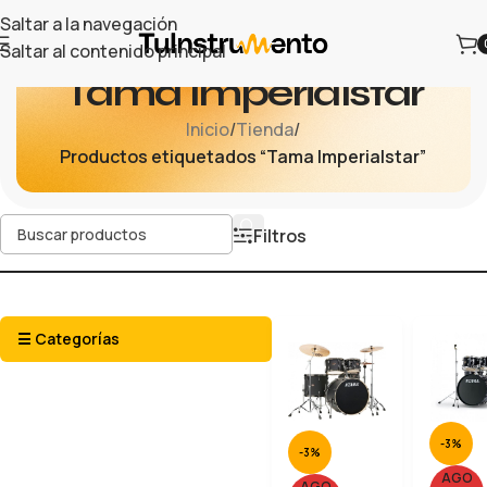
Saltar a la navegación
Saltar al contenido principal
Tama Imperialstar
Inicio
/
Tienda
/
Productos etiquetados “Tama Imperialstar”
Filtros
☰ Categorías
-3%
-3%
AGO
AGO