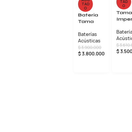
TAD
TAD
O
O
Tama
Bateria
Imper
Tama
tar
Imperials
Baterí
IP52
Baterías
tar
Acústi
BK
Acústicas
IP52H6W
$
3.610
$
3.900.000
BN
$
3.50
$
3.800.000
LEER 
LEER MÁS