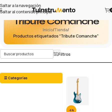
Saltar a la navegación
Saltar al contenido principal
Tribute Comanche
Inicio
/
Tienda
/
Productos etiquetados “Tribute Comanche”
Filtros
☰ Categorías
-6%