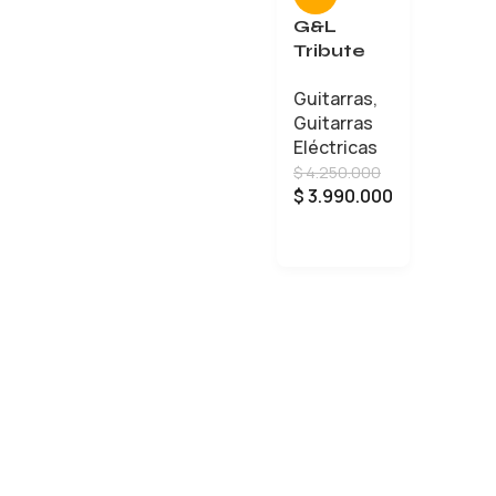
G&L
Tribute
Comanch
Guitarras
,
e
Guitarras
Eléctricas
$
4.250.000
$
3.990.000
AÑADIR AL CARRITO