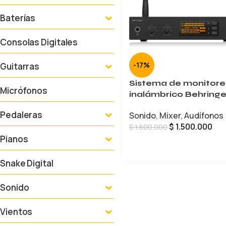
Baterías
Consolas Digitales
-17%
Guitarras
Sistema de monitore
Micrófonos
inalámbrico Behring
Pedaleras
Sonido
,
Mixer
,
Audífonos
$
1.500.000
$
1.800.000
Pianos
AÑADIR AL CARRITO
Snake Digital
Sonido
Vientos