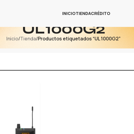
INICIO
TIENDA
CRÉDITO
UL 1000G2
Inicio
/
Tienda
/
Productos etiquetados “UL 1000G2”