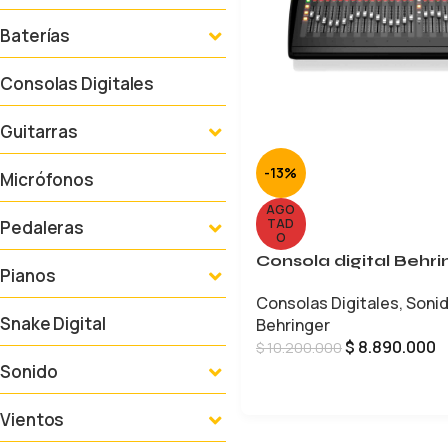
Baterías
Consolas Digitales
Guitarras
-13%
Micrófonos
AGO
TAD
Pedaleras
O
Consola digital Behri
Pianos
Consolas Digitales
,
Soni
Snake Digital
Behringer
$
8.890.000
$
10.200.000
Sonido
LEER MÁS
Vientos