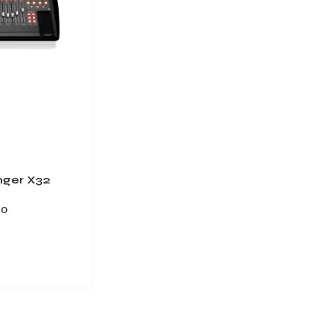
nger X32
do