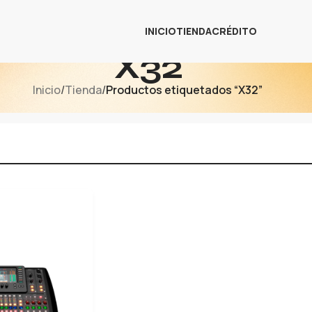
INICIO
TIENDA
CRÉDITO
X32
Inicio
/
Tienda
/
Productos etiquetados “X32”