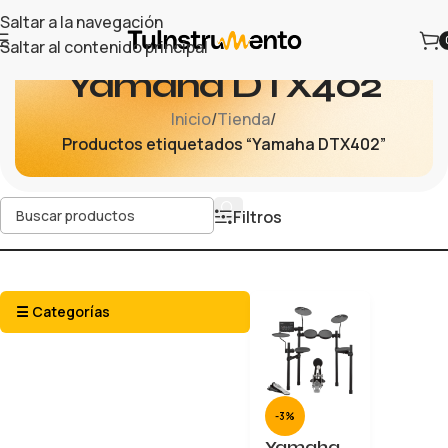
Saltar a la navegación
Saltar al contenido principal
Yamaha DTX402
Inicio
/
Tienda
/
Productos etiquetados “Yamaha DTX402”
Filtros
☰ Categorías
-3%
Yamaha