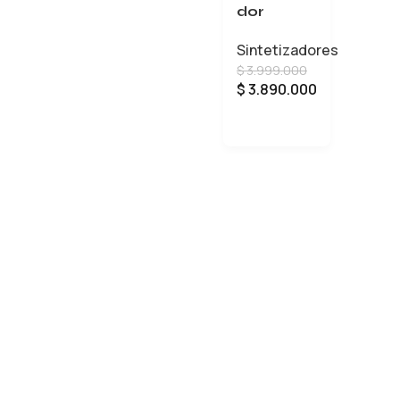
dor
Yamaha
Sintetizadores
MX49
$
3.999.000
$
3.890.000
AÑADIR AL CARRITO