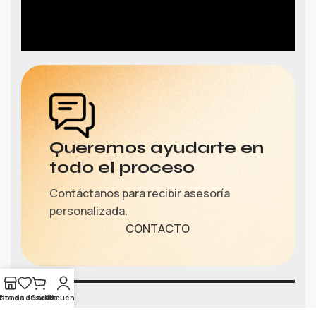
Queremos ayudarte en
todo el proceso
Contáctanos para recibir asesoría
personalizada.
CONTACTO
ista de deseos
Tienda
Carrito
Mi cuenta