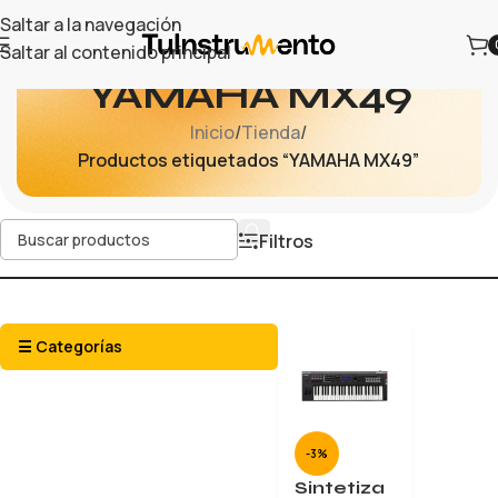
Saltar a la navegación
Saltar al contenido principal
YAMAHA MX49
Inicio
/
Tienda
/
Productos etiquetados “YAMAHA MX49”
Filtros
☰ Categorías
-3%
Sintetiza