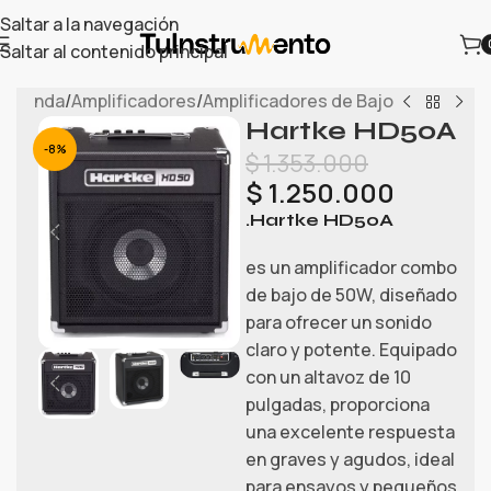
Saltar a la navegación
Saltar al contenido principal
/
Tienda
/
Amplificadores
/
Amplificadores de Bajo
Hartke HD50A
-8%
$
1.353.000
$
1.250.000
.Hartke HD50A
es un amplificador combo
de bajo de 50W, diseñado
para ofrecer un sonido
claro y potente. Equipado
con un altavoz de 10
pulgadas, proporciona
una excelente respuesta
en graves y agudos, ideal
para ensayos y pequeños