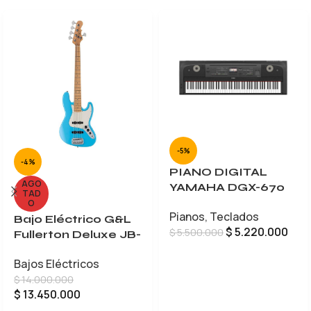
-5%
-4%
PIANO DIGITAL
AGO
YAMAHA DGX-670
TAD
O
Pianos
,
Teclados
Bajo Eléctrico G&L
$
5.220.000
$
5.500.000
Fullerton Deluxe JB-
5
AÑADIR AL CARRITO
Bajos Eléctricos
$
14.000.000
$
13.450.000