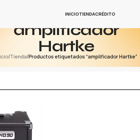
INICIO
TIENDA
CRÉDITO
amplificador
Hartke
icio
/
Tienda
/
Productos etiquetados “amplificador Hartke”