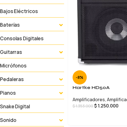
Bajos Eléctricos
Baterías
Consolas Digitales
Guitarras
Micrófonos
-8%
Pedaleras
Hartke HD50A
Pianos
Amplificadores
,
Amplific
$
1.250.000
Snake Digital
$
1.353.000
AÑADIR AL CARRITO
Sonido