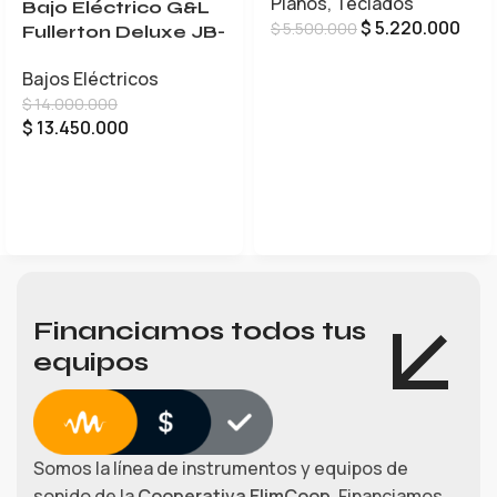
Pianos
,
Teclados
Bajo Eléctrico G&L
$
5.220.000
$
5.500.000
Fullerton Deluxe JB-
5
AÑADIR AL CARRITO
Bajos Eléctricos
$
14.000.000
$
13.450.000
LEER MÁS
Financiamos todos tus
equipos
Somos la línea de instrumentos y equipos de
sonido de la
Cooperativa ElimCoop.
Financiamos