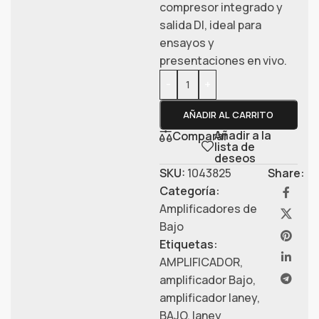
compresor integrado y
salida DI, ideal para
ensayos y
presentaciones en vivo.
-
+
AÑADIR AL CARRITO
Añadir a la
Comparar
lista de
deseos
SKU:
1043825
Share:
Categoría:
Amplificadores de
Bajo
Etiquetas:
AMPLIFICADOR
,
amplificador Bajo
,
amplificador laney
,
BAJO
,
laney