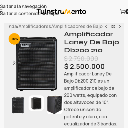
Saltar a la navegación
Saltar al contenido principal
/
Tienda
/
Amplificadores
/
Amplificadores de Bajo
Amplificador
-10%
Laney De Bajo
Db200 210
$
2.790.000
$
2.500.000
Amplificador Laney De
Bajo Db200 210 es un
amplificador de bajo de
200 watts, equipado con
dos altavoces de 10″.
Ofrece un sonido
potente y claro, con
ecualizador de 3 bandas,