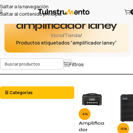
Saltar a la navegación
Saltar al contenido principal
amplificador laney
Inicio
/
Tienda
/
Productos etiquetados “amplificador laney”
Filtros
☰ Categorías
-6%
Amplifica
dor
-10%