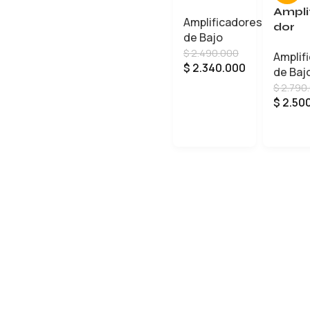
cabezote
Ampli
Amplificadores
Laney de
dor
de Bajo
bajo
Lane
$
2.490.000
Db500H
Amplif
Bajo
$
2.340.000
de Baj
Db20
$
2.790
210
AÑADIR AL CARRITO
$
2.50