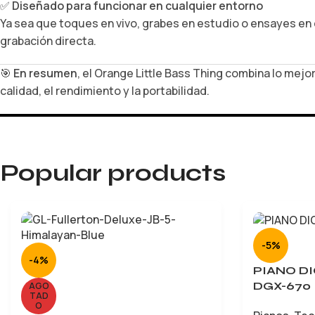
✅
Diseñado para funcionar en cualquier entorno
Ya sea que toques en vivo, grabes en estudio o ensayes en
grabación directa.
🎯
En resumen
, el Orange Little Bass Thing combina lo mej
calidad, el rendimiento y la portabilidad.
Popular products
-5%
-4%
PIANO D
DGX-670
AGO
TAD
O