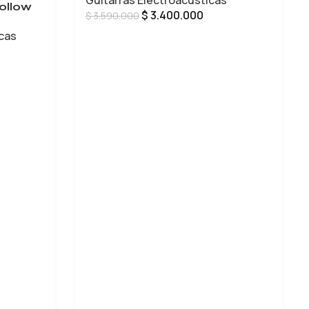
ollow
$
3.400.000
$
3.590.000
icas
AÑADIR AL CARRITO