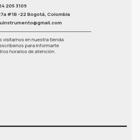
24 205 3109
27a #1B -22 Bogotá, Colombia
tuinstrumento@gmail.com
s visitarnos en nuestra tienda
, escríbenos para informarte
ros horarios de atención.