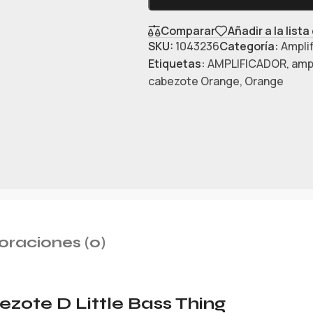
Comparar
Añadir a la list
SKU:
1043236
Categoría:
Ampli
Etiquetas:
AMPLIFICADOR
,
ampl
cabezote Orange
,
Orange
oraciones (0)
zote D Little Bass Thing