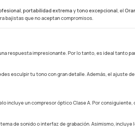
ofesional
,
portabilidad extrema
y
tono excepcional
, el
Oran
ra bajistas que no aceptan compromisos.
na respuesta impresionante. Por lo tanto, es ideal tanto p
es esculpir tu tono con gran detalle. Además, el ajuste de
elo incluye un compresor óptico Clase A. Por consiguiente, 
stema de sonido o interfaz de grabación. Asimismo, incluye 