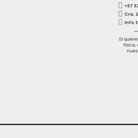
+57 3
Cra. 
info.
Si quiere
física
nuest