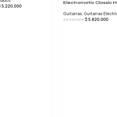
lados
Electromatic Classic H
$
5.220.000
Body Double-Cut
Guitarras
,
Guitarras Eléctr
CARRITO
$
5.820.000
$
6.490.000
LEER MÁS