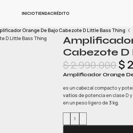
INICIO
TIENDA
CRÉDITO
lificador Orange De Bajo Cabezote D Little Bass Thing
Amplificado
Cabezote D L
$
2
$
2.990.000
Amplificador Orange De
es un cabezal compacto y pote
vatios
de potencia en clase D y
en un peso ligero de
3 kg
.
-
+