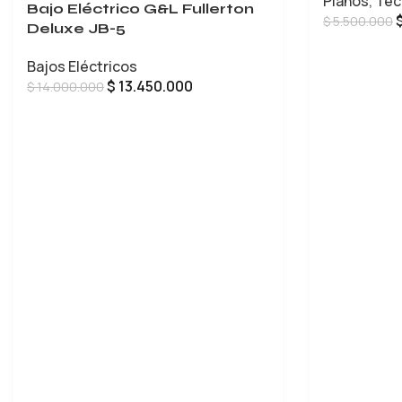
Pianos
,
Tec
Bajo Eléctrico G&L Fullerton
$
5.500.000
Deluxe JB-5
AÑADIR AL 
Bajos Eléctricos
$
13.450.000
$
14.000.000
LEER MÁS