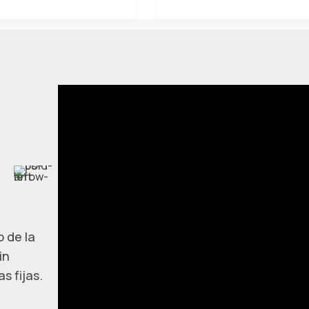
 de la
in
s fijas.