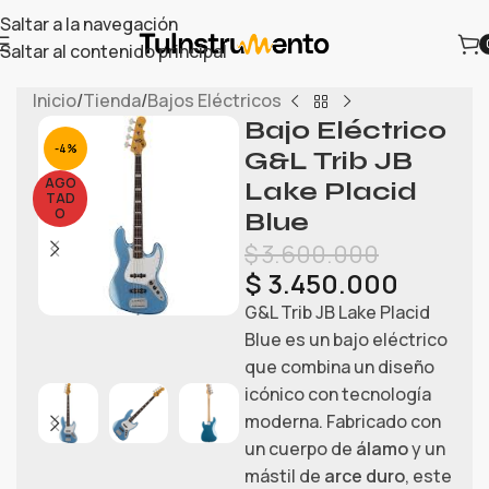
Saltar a la navegación
Saltar al contenido principal
Inicio
/
Tienda
/
Bajos Eléctricos
Bajo Eléctrico
-4%
G&L Trib JB
AGO
Lake Placid
TAD
O
Blue
$
3.600.000
$
3.450.000
G&L Trib JB Lake Placid
Blue es un bajo eléctrico
que combina un diseño
icónico con tecnología
moderna. Fabricado con
un cuerpo de
álamo
y un
mástil de
arce duro
, este