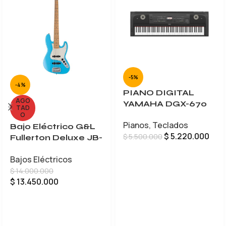
-5%
-4%
PIANO DIGITAL
AGO
YAMAHA DGX-670
TAD
O
Pianos
,
Teclados
Bajo Eléctrico G&L
$
5.220.000
$
5.500.000
Fullerton Deluxe JB-
5
AÑADIR AL CARRITO
Bajos Eléctricos
$
14.000.000
$
13.450.000
LEER MÁS