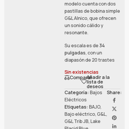
modelo cuenta con dos
pastillas de bobina simple
G&L Alnico, que ofrecen
un sonido cálido y
resonante.
Su escala es de
34
pulgadas
, con un
diapasón de 20 trastes
Sin existencias
Añadir a la
Comparar
lista de
deseos
Categoría:
Bajos
Share:
Eléctricos
Etiquetas:
BAJO
,
Bajo eléctrico
,
G&L
,
G&L Trib JB
,
Lake
Placid Blue