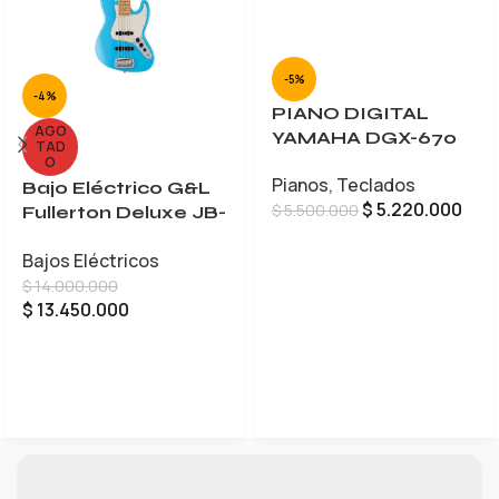
-5%
-4%
PIANO DIGITAL
AGO
YAMAHA DGX-670
TAD
O
Pianos
,
Teclados
Bajo Eléctrico G&L
$
5.220.000
$
5.500.000
Fullerton Deluxe JB-
5
AÑADIR AL CARRITO
Bajos Eléctricos
$
14.000.000
$
13.450.000
LEER MÁS