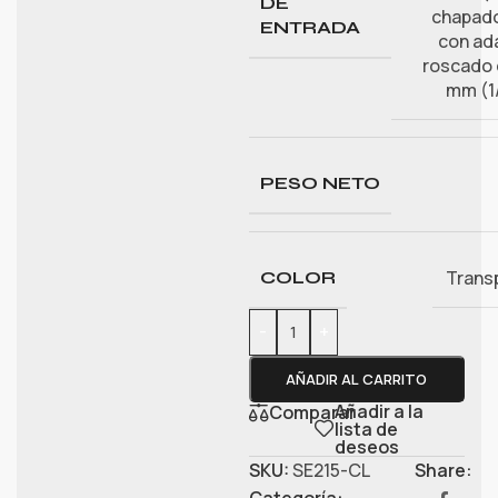
DE
chapado
ENTRADA
con ad
roscado 
mm (1
PESO NETO
Trans
COLOR
-
+
AÑADIR AL CARRITO
Añadir a la
Comparar
lista de
deseos
SKU:
SE215-CL
Share:
Categoría: