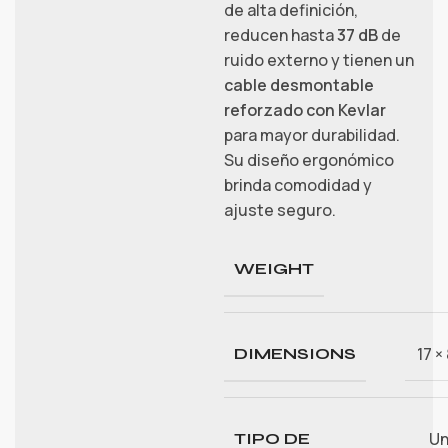
de alta definición,
reducen hasta
37 dB
de
ruido externo y tienen un
cable desmontable
reforzado con Kevlar
para mayor durabilidad.
Su diseño ergonómico
brinda comodidad y
ajuste seguro.
WEIGHT
17 ×
DIMENSIONS
Un
TIPO DE