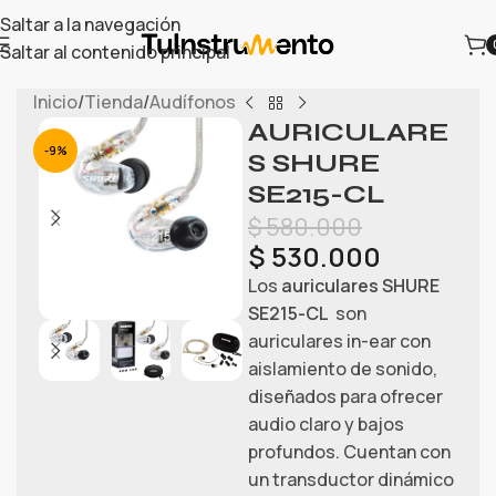
Saltar a la navegación
Saltar al contenido principal
Inicio
/
Tienda
/
Audífonos
AURICULARE
-9%
S SHURE
SE215-CL
$
580.000
$
530.000
Los
auriculares SHURE
SE215-CL
son
auriculares in-ear con
aislamiento de sonido,
diseñados para ofrecer
audio claro y bajos
profundos. Cuentan con
un transductor dinámico