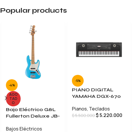
Popular products
-5%
-4%
PIANO DIGITAL
AGO
YAMAHA DGX-670
TAD
O
Pianos
,
Teclados
Bajo Eléctrico G&L
$
5.220.000
$
5.500.000
Fullerton Deluxe JB-
5
AÑADIR AL CARRITO
Bajos Eléctricos