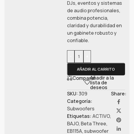
DJs, eventos y sistemas
de audio profesionales,
combina potencia,
claridad y durabilidad en
un gabinete robusto y
confiable.
-
+
AÑADIR AL CARRITO
Añadir a la
Comparar
lista de
deseos
SKU:
309
Share:
Categoría:
Subwoofers
Etiquetas:
ACTIVO
,
BAJO
,
Beta Three
,
EB115A
,
subwoofer