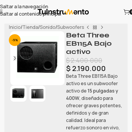
Saltar a la navegación
Saltar al contenido principal
Inicio
/
Tienda
/
Sonido
/
Subwoofers
Beta Three
-9%
EB115A Bajo
activo
$
2.400.000
$
2.190.000
Beta Three EB115A Bajo
activo es un subwoofer
activo de
15 pulgadas y
400W
, diseñado para
ofrecer graves potentes,
definidos y de gran
calidad. Ideal para
refuerzo sonoro en vivo,