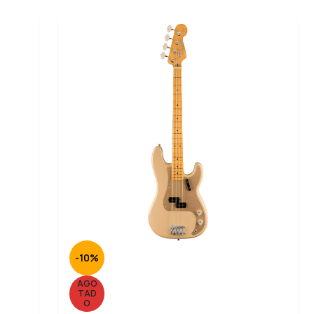
-10%
AGO
TAD
O