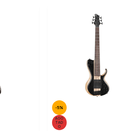
-5%
AGO
TAD
O