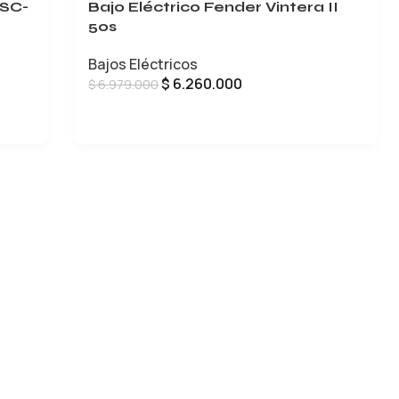
5SC-
Bajo Eléctrico Fender Vintera II
50s
Bajos Eléctricos
$
6.260.000
$
6.979.000
LEER MÁS