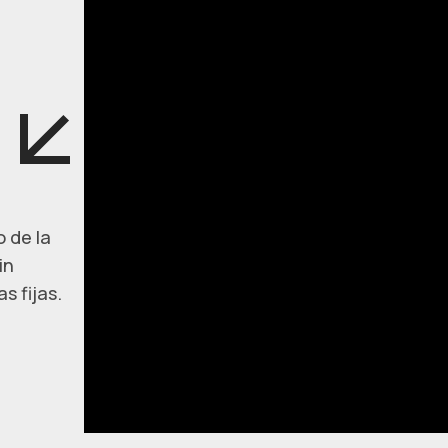
 de la
in
s fijas.