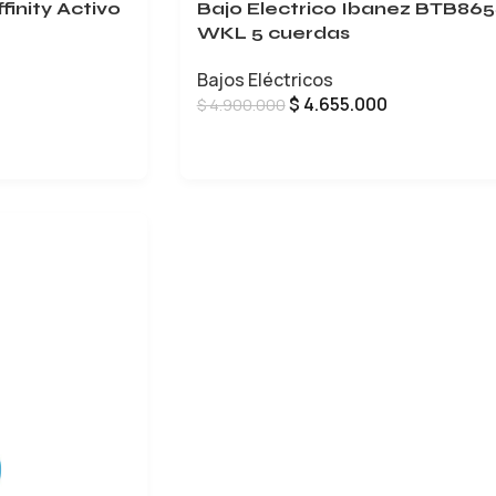
finity Activo
Bajo Electrico Ibanez BTB86
WKL 5 cuerdas
Bajos Eléctricos
$
4.655.000
$
4.900.000
LEER MÁS