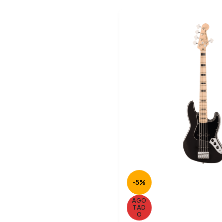
-5%
AGO
TAD
O