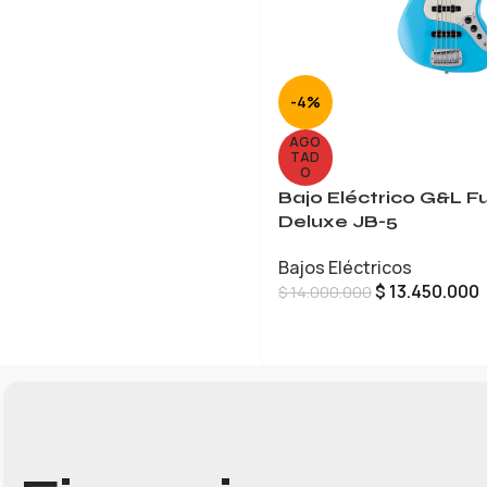
-4%
AGO
TAD
O
Bajo Eléctrico G&L Fu
Deluxe JB-5
Bajos Eléctricos
$
13.450.000
$
14.000.000
LEER MÁS