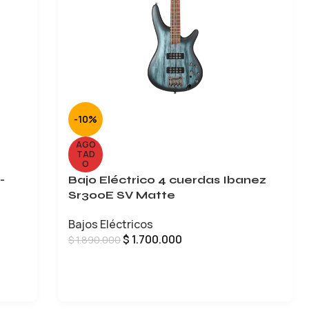
-10%
AGO
TAD
O
-
Bajo Eléctrico 4 cuerdas Ibanez
Sr300E SV Matte
Bajos Eléctricos
$
1.700.000
$
1.890.000
LEER MÁS