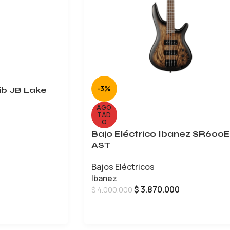
-3%
ib JB Lake
AGO
TAD
O
Bajo Eléctrico Ibanez SR600E
AST
Bajos Eléctricos
Ibanez
$
3.870.000
$
4.000.000
LEER MÁS