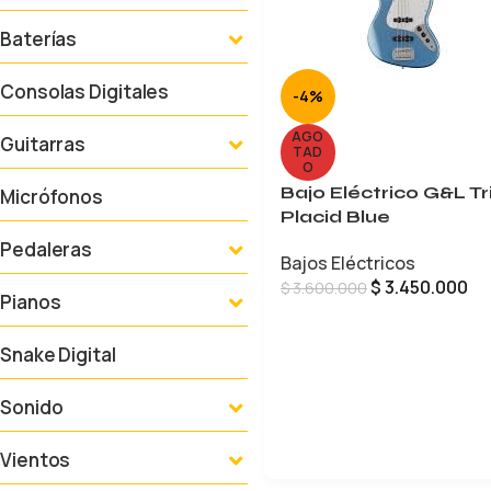
Baterías
Consolas Digitales
-4%
AGO
Guitarras
TAD
O
Bajo Eléctrico G&L Tr
Micrófonos
Placid Blue
Pedaleras
Bajos Eléctricos
$
3.450.000
$
3.600.000
Pianos
LEER MÁS
Snake Digital
Sonido
Vientos