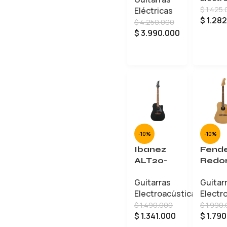
$
1.425.
Eléctricas
$
1.282
$
4.250.000
$
3.990.000
AÑADIR AL CARRITO
-10%
-10%
Ibanez
Fend
ALT20-
Redo
WK
Playe
Guitarras
Guitar
(0970
Electroacústicas
Electr
55)
$
1.490.000
$
1.990
$
1.341.000
$
1.790