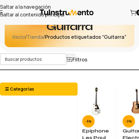
Saltar a la navegación
Saltar al contenido principal
Guitarra
Inicio
/
Tienda
/
Productos etiquetados “Guitarra”
Filtros
☰ Categorías
-5%
-3%
Epiphone
Guita
Les Paul
Elect