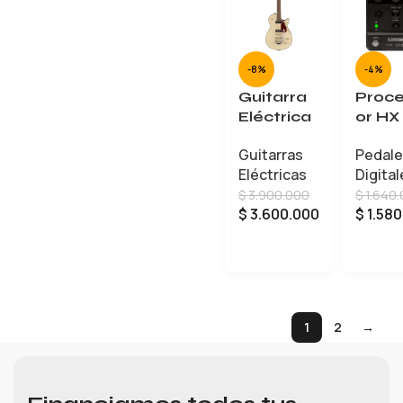
-8%
-4%
Guitarra
Proc
Eléctrica
or HX
Gretsch
One-
Guitarras
Pedal
G5210T-
Guita
Eléctricas
Digital
P90
Eléct
$
3.900.000
$
1.640
25071905
US F1
$
3.600.000
$
1.580
05
AÑADIR AL CARRITO
1
2
→