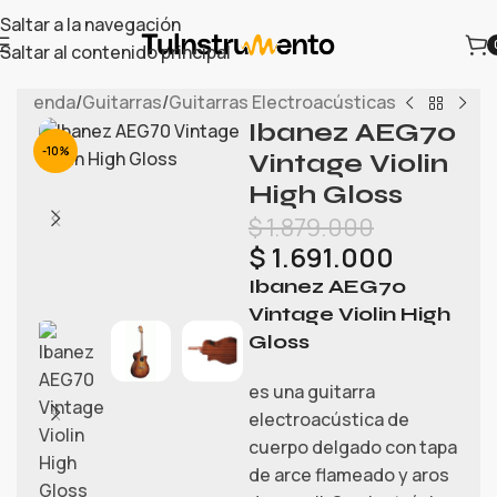
Saltar a la navegación
Saltar al contenido principal
io
/
Tienda
/
Guitarras
/
Guitarras Electroacústicas
Ibanez AEG70
-10%
Vintage Violin
High Gloss
$
1.879.000
$
1.691.000
Ibanez AEG70
Vintage Violin High
Gloss
es una guitarra
electroacústica de
cuerpo delgado con tapa
de arce flameado y aros