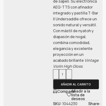
de sapeli. Su electrónica
AEQ-TTS con afinador
integrado y pastilla T-Bar
II Undersaddle ofrece un
sonido natural y versátil.
Con mástil de nyatoh y
diapasón de nogal,
combina comodidad,
elegancia y excelente
proyección en un
acabado brillante
Vintage
Violin High Gloss
.
-
+
AÑADIR AL CARRITO
Añadir a la
Comparar
lista de
deseos
SKU:
1044230
Share: