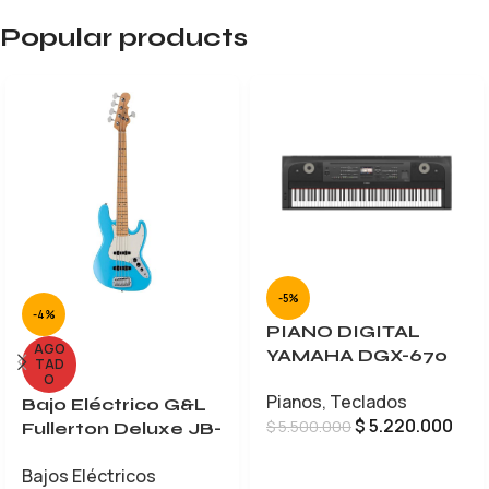
Popular products
-5%
-4%
PIANO DIGITAL
AGO
YAMAHA DGX-670
TAD
O
Pianos
,
Teclados
Bajo Eléctrico G&L
$
5.220.000
$
5.500.000
Fullerton Deluxe JB-
5
AÑADIR AL CARRITO
Bajos Eléctricos