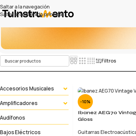
Saltar a la navegación
Saltar al contenido principal
Filtros
Accesorios Musicales
-10%
Amplificadores
Ibanez AEG70 Vintage
Audífonos
Gloss
Guitarras Electroacústic
Bajos Eléctricos