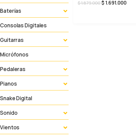
$
1.691.000
$
1.879.000
Baterías
AÑADIR AL CARRITO
Consolas Digitales
Guitarras
Micrófonos
Pedaleras
Pianos
Snake Digital
Sonido
Vientos