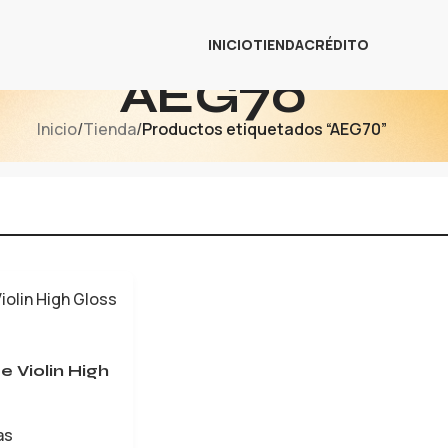
INICIO
TIENDA
CRÉDITO
AEG70
Inicio
/
Tienda
/
Productos etiquetados “AEG70”
 Violin High
as