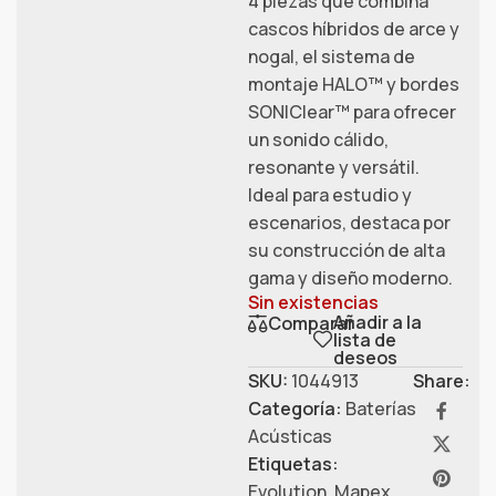
4 piezas que combina
cascos híbridos de arce y
nogal, el sistema de
montaje HALO™ y bordes
SONIClear™ para ofrecer
un sonido cálido,
resonante y versátil.
Ideal para estudio y
escenarios, destaca por
su construcción de alta
gama y diseño moderno.
Sin existencias
Añadir a la
Comparar
lista de
deseos
SKU:
1044913
Share:
Categoría:
Baterías
Acústicas
Etiquetas:
Evolution
,
Mapex
,