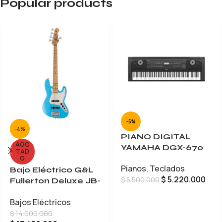
Popular products
-5%
-4%
PIANO DIGITAL
AGO
YAMAHA DGX-670
TAD
O
Pianos
,
Teclados
Bajo Eléctrico G&L
$
5.220.000
$
5.500.000
Fullerton Deluxe JB-
5
AÑADIR AL CARRITO
Bajos Eléctricos
$
14.000.000