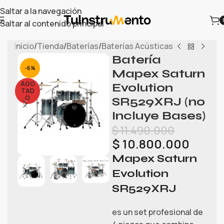
Saltar a la navegación
Saltar al contenido principal
Inicio
/
Tienda
/
Baterías
/
Baterías Acústicas
Batería
-6%
Mapex Saturn
AGO
Evolution
TAD
O
SR529XRJ (no
Incluye Bases)
$
11.490.000
$
10.800.000
Mapex Saturn
Evolution
SR529XRJ
es un set profesional de