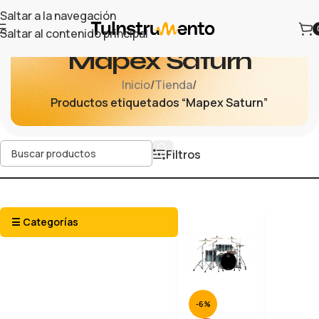
Saltar a la navegación
Saltar al contenido principal
Mapex Saturn
Inicio
/
Tienda
/
Productos etiquetados “Mapex Saturn”
Filtros
☰ Categorías
-6%