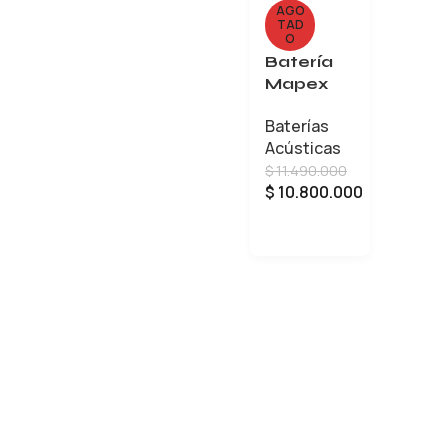
AGO
TAD
O
Batería
Mapex
Saturn
Baterías
Evolution
Acústicas
SR529XR
$
11.490.000
J (no
$
10.800.000
Incluye
Bases)
LEER MÁS