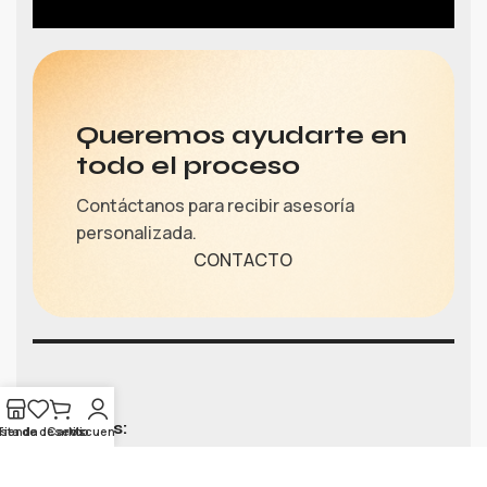
Queremos ayudarte en
todo el proceso
Contáctanos para recibir asesoría
personalizada.
CONTACTO
Síguenos:
ista de deseos
Tienda
Carrito
Mi cuenta