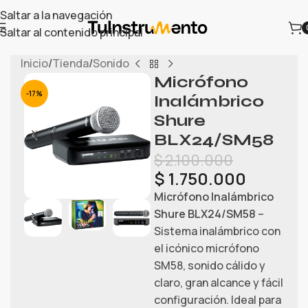
Saltar a la navegación
Saltar al contenido principal
Inicio
/
Tienda
/
Sonido
Micrófono
-17%
Inalámbrico
Shure
BLX24/SM58
$
2.100.000
$
1.750.000
Micrófono Inalámbrico
Shure BLX24/SM58
–
Sistema inalámbrico con
el icónico micrófono
SM58, sonido cálido y
claro, gran alcance y fácil
configuración. Ideal para