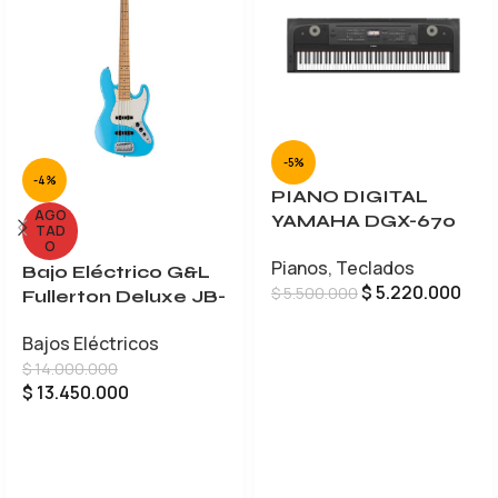
-5%
-4%
PIANO DIGITAL
AGO
YAMAHA DGX-670
TAD
O
Pianos
,
Teclados
Bajo Eléctrico G&L
$
5.220.000
$
5.500.000
Fullerton Deluxe JB-
5
AÑADIR AL CARRITO
Bajos Eléctricos
$
14.000.000
$
13.450.000
LEER MÁS