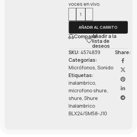
voces en vivo.
-
+
AÑADIR AL CARRITO
Añadir a la
Comparar
lista de
deseos
SKU:
4574839
Share:
Categorías:
Micrófonos
,
Sonido
Etiquetas:
inalambrico
,
microfono shure
,
shure
,
Shure
Inalambrico
BLX24/SM58-J10