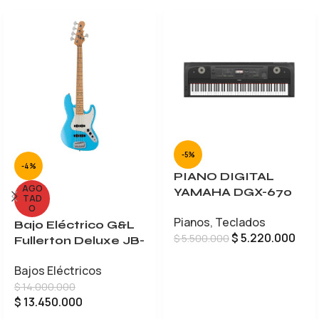
-5%
-4%
PIANO DIGITAL
AGO
YAMAHA DGX-670
TAD
O
Pianos
,
Teclados
Bajo Eléctrico G&L
$
5.220.000
$
5.500.000
Fullerton Deluxe JB-
5
AÑADIR AL CARRITO
Bajos Eléctricos
$
14.000.000
$
13.450.000