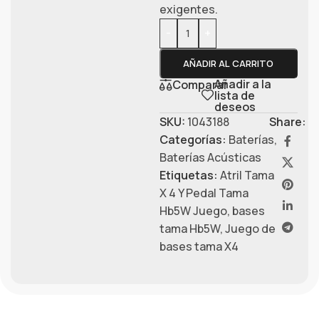
exigentes.
-
+
AÑADIR AL CARRITO
Añadir a la
Comparar
lista de
deseos
SKU:
1043188
Share:
Categorías:
Baterías
,
Baterías Acústicas
Etiquetas:
Atril Tama
X 4 Y Pedal Tama
Hb5W Juego
,
bases
tama Hb5W
,
Juego de
bases tama X4