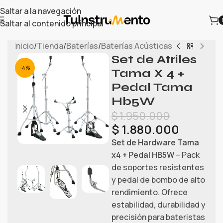
Saltar a la navegación
Saltar al contenido principal
Inicio
/
Tienda
/
Baterías
/
Baterías Acústicas
Set de Atriles
-4%
Tama X 4 +
Pedal Tama
Hb5W
$
1.950.000
$
1.880.000
Set de Hardware Tama
x4 + Pedal HB5W
– Pack
de soportes resistentes
y pedal de bombo de alto
rendimiento. Ofrece
estabilidad, durabilidad y
precisión para bateristas