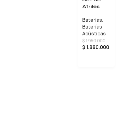
Atriles
Tama X 4
Baterías
,
+ Pedal
Baterías
Tama
Acústicas
Hb5W
$
1.950.000
$
1.880.000
AÑADIR AL CARRITO