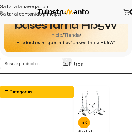
Saltar a la navegación
Saltar al contenido principal
bases tama Hb5W
Inicio
/
Tienda
/
Productos etiquetados “bases tama Hb5W”
Filtros
☰ Categorías
-4%
Set de