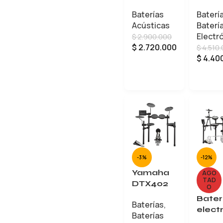
Stagesta
HD-3
Baterías
Baterí
r ST52H4
Mara
Acústicas
Baterí
SEM
Electr
$
2.900.000
Azul+Bas
$
2.720.000
$
4.510
es
$
4.40
LEER MÁS
LEER 
-3%
-12%
Yamaha
AGO
TAD
DTX402
O
Bater
Baterías
,
elect
Baterías
ca