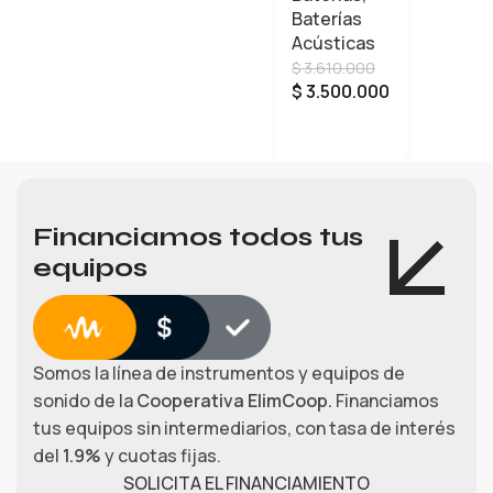
Baterías
IP52KH4
Acústicas
MNB
$
3.610.000
CON
$
3.500.000
HARDWA
RE
LEER MÁS
Financiamos todos tus
equipos
Somos la línea de instrumentos y equipos de
sonido de la
Cooperativa ElimCoop.
Financiamos
tus equipos sin intermediarios, con tasa de interés
del
1.9%
y cuotas fijas.
SOLICITA EL FINANCIAMIENTO