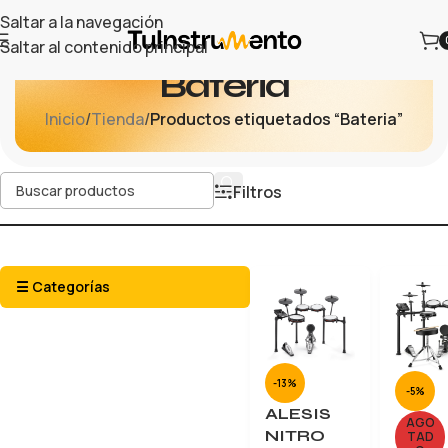
Saltar a la navegación
Saltar al contenido principal
Bateria
Inicio
/
Tienda
/
Productos etiquetados “Bateria”
Filtros
☰ Categorías
-13%
-5%
ALESIS
AGO
NITRO
TAD