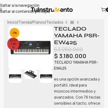
Saltar a la navegación
Saltar al contenido principal
Inicio
/
Tienda
/
Pianos
/
Teclados
TECLADO
-2%
YAMAHA PSR-
AGO
EW425
TAD
O
$
3.250.000
$
3.180.000
TECLADO YAMAHA PSR-
EW425
es una opción avanzada y
portátil, ideal para
músicos intermedios y
avanzados.
Con 76 teclas
sensibles al tacto, ofrece