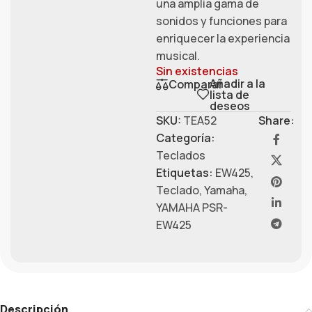
una amplia gama de
sonidos y funciones para
enriquecer la experiencia
musical.
Sin existencias
Añadir a la
Comparar
lista de
deseos
SKU:
TEA52
Share:
Categoría:
Teclados
Etiquetas:
EW425
,
Teclado
,
Yamaha
,
YAMAHA PSR-
EW425
Descripción