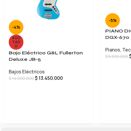
-5%
-4%
PIANO D
DGX-670
AGO
TAD
O
Pianos
,
Tec
Bajo Eléctrico G&L Fullerton
$
5.500.000
Deluxe JB-5
AÑADIR AL 
Bajos Eléctricos
$
13.450.000
$
14.000.000
LEER MÁS