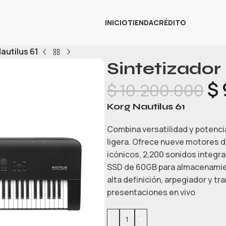
INICIO
TIENDA
CRÉDITO
autilus 61
Sintetizador
$
$
10.200.000
Korg Nautilus 61
Combina versatilidad y potenci
ligera. Ofrece nueve motores d
icónicos, 2,200 sonidos integra
SSD de 60GB para almacenamien
alta definición, arpegiador y tr
presentaciones en vivo
-
+