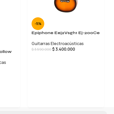
-5%
Epiphone Eej2Vsgh1 Ej-200Ce
Guitarras Electroacústicas
$
3.400.000
$
3.590.000
ollow
AÑADIR AL CARRITO
icas