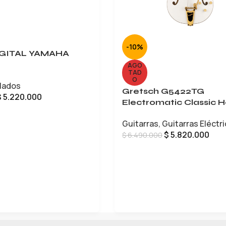
-10%
IGITAL YAMAHA
AGO
TAD
O
lados
Gretsch G5422TG
$
5.220.000
Electromatic Classic H
Body Double-Cut
CARRITO
Guitarras
,
Guitarras Eléctr
$
5.820.000
$
6.490.000
LEER MÁS