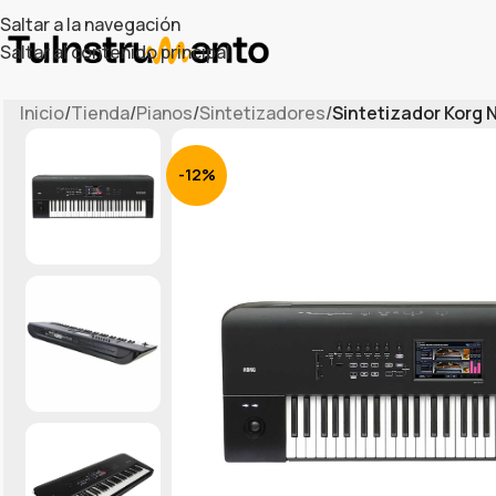
Saltar a la navegación
Saltar al contenido principal
Inicio
/
Tienda
/
Pianos
/
Sintetizadores
/
Sintetizador Korg N
-12%