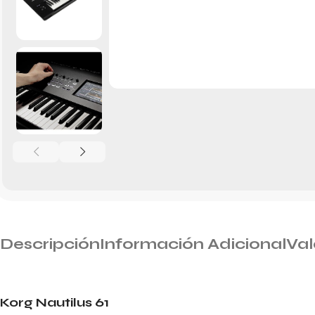
Descripción
Información Adicional
Val
Korg Nautilus 61