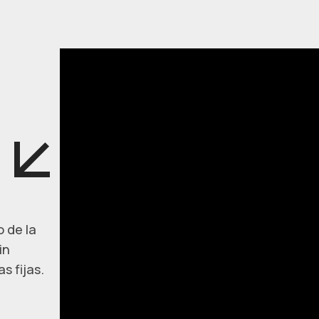
 de la
in
s fijas.