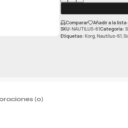
Comparar
Añadir a la list
SKU:
NAUTILUS-61
Categoría:
S
Etiquetas:
Korg
,
Nautilus-61
,
Si
oraciones (0)