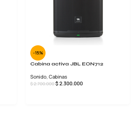
-15%
Cabina activa JBL EON712
Sonido
,
Cabinas
$
2.300.000
$
2.700.000
AÑADIR AL CARRITO