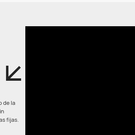
 de la
in
s fijas.