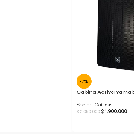
-7%
Cabina Activa Yamak
Sonido
,
Cabinas
$
1.900.000
$
2.050.000
AÑADIR AL CARRITO