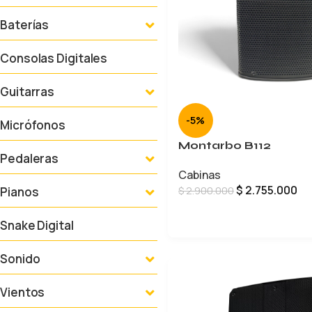
Baterías
Consolas Digitales
Guitarras
-5%
Micrófonos
Montarbo B112
Pedaleras
Cabinas
$
2.755.000
$
2.900.000
Pianos
AÑADIR AL CARRITO
Snake Digital
Sonido
Vientos