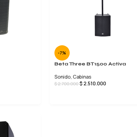
-7%
Beta Three BT1500 Activa
Sonido
,
Cabinas
$
2.510.000
$
2.700.000
AÑADIR AL CARRITO