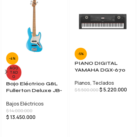
-5%
-4%
PIANO DIGITAL
AGO
YAMAHA DGX-670
TAD
O
Pianos
,
Teclados
Bajo Eléctrico G&L
$
5.220.000
$
5.500.000
Fullerton Deluxe JB-
5
AÑADIR AL CARRITO
Bajos Eléctricos
$
14.000.000
$
13.450.000
LEER MÁS