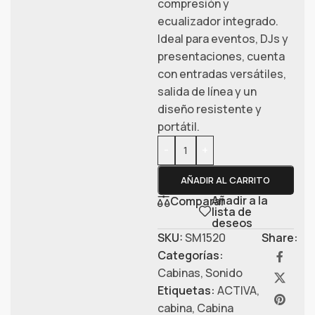
compresión y
ecualizador integrado.
Ideal para eventos, DJs y
presentaciones, cuenta
con entradas versátiles,
salida de línea y un
diseño resistente y
portátil.
-
+
AÑADIR AL CARRITO
Añadir a la
Comparar
lista de
deseos
SKU:
SM1520
Share:
Categorías:
Cabinas
,
Sonido
Etiquetas:
ACTIVA
,
cabina
,
Cabina