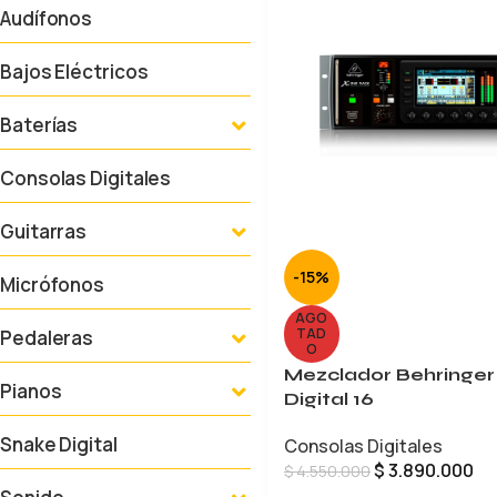
Audífonos
Bajos Eléctricos
Baterías
Consolas Digitales
Guitarras
-15%
Micrófonos
AGO
TAD
Pedaleras
O
Mezclador Behringer
Pianos
Digital 16
Snake Digital
Consolas Digitales
$
3.890.000
$
4.550.000