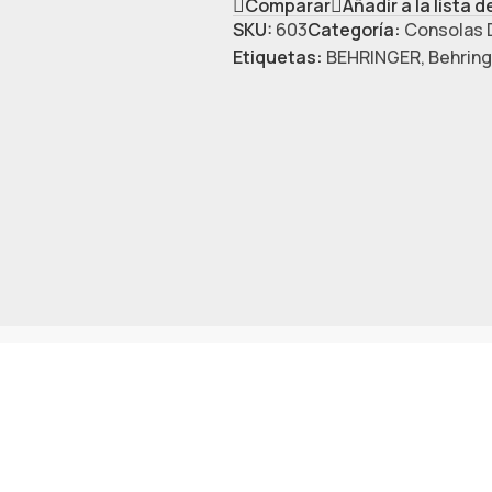
Comparar
Añadir a la lista 
SKU:
603
Categoría:
Consolas D
Etiquetas:
BEHRINGER
,
Behring