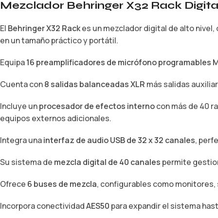
Mezclador Behringer X32 Rack Digital
El
Behringer X32 Rack
es un mezclador digital de alto nivel
en un tamaño práctico y portátil.
Equipa
16 preamplificadores de micrófono programables 
Cuenta con
8 salidas balanceadas XLR
más salidas auxiliar
Incluye un
procesador de efectos interno
con más de 40 rac
equipos externos adicionales.
Integra una
interfaz de audio USB de 32 x 32 canales
, perf
Su sistema de
mezcla digital de 40 canales
permite gestion
Ofrece
6 buses de mezcla
, configurables como monitores,
Incorpora conectividad
AES50
para expandir el sistema has