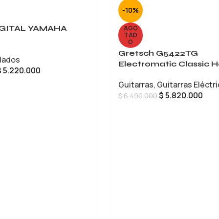
-10%
IGITAL YAMAHA
AGO
TAD
O
Gretsch G5422TG
lados
Electromatic Classic H
$
5.220.000
Body Double-Cut
Guitarras
,
Guitarras Eléctr
CARRITO
$
5.820.000
$
6.490.000
LEER MÁS