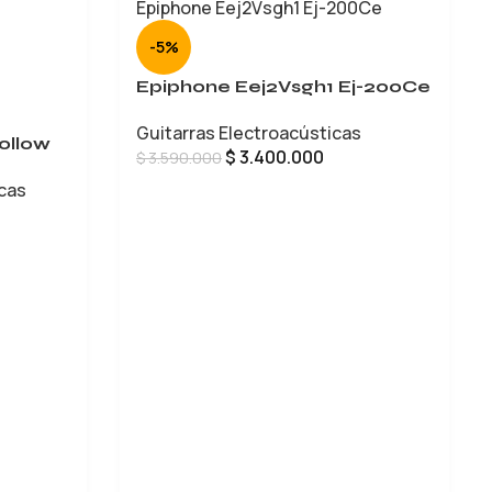
-5%
Epiphone Eej2Vsgh1 Ej-200Ce
Guitarras Electroacústicas
ollow
$
3.400.000
$
3.590.000
icas
AÑADIR AL CARRITO