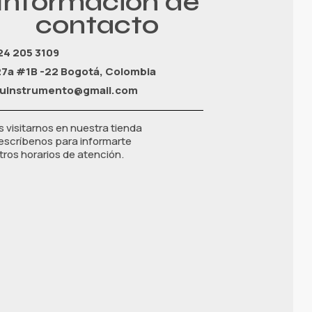
Información de
contacto
24 205 3109
27a #1B -22 Bogotá, Colombia
tuinstrumento@gmail.com
s visitarnos en nuestra tienda
, escríbenos para informarte
ros horarios de atención.