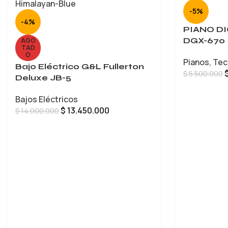
-5%
-4%
PIANO D
DGX-670
AGO
TAD
O
Pianos
,
Tec
Bajo Eléctrico G&L Fullerton
$
5.500.000
Deluxe JB-5
AÑADIR AL 
Bajos Eléctricos
$
13.450.000
$
14.000.000
LEER MÁS