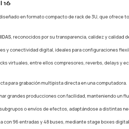
 16
, diseñado en formato compacto de rack de 3U, que ofrece to
MIDAS
, reconocidos por su transparencia, calidez y calidad d
es y conectividad digital, ideales para configuraciones flexi
ks virtuales, entre ellos compresores, reverbs, delays y e
ecta para grabación multipista directa en una computadora.
ar grandes producciones con facilidad, manteniendo un fluj
 subgrupos o envíos de efectos, adaptándose a distintas ne
ta con 96 entradas y 48 buses, mediante stage boxes digita