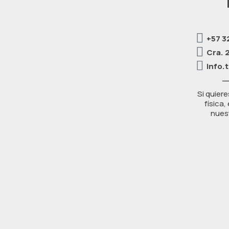
+57 3
Cra. 
info.
Si quiere
física
nuest