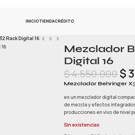
INICIO
TIENDA
CRÉDITO
2 Rack Digital 16
Mezclador B
Digital 16
$
3
$
4.550.000
Mezclador Behringer X32
es un mezclador digital compac
de mezcla y efectos integrados,
producciones en vivo de nivel p
Sin existencias