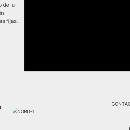
 de la
in
s fijas.
e
CONTA