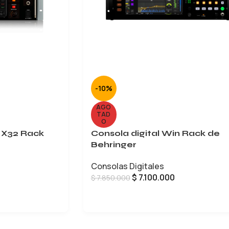
-10%
AGO
TAD
O
 X32 Rack
Consola digital Win Rack de
Behringer
Consolas Digitales
$
7.100.000
$
7.850.000
LEER MÁS