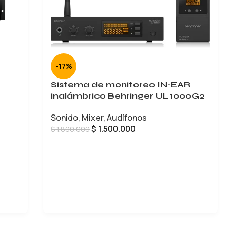
-17%
Sistema de monitoreo IN-EAR
inalámbrico Behringer UL 1000G2
Sonido
,
Mixer
,
Audífonos
$
1.500.000
$
1.800.000
AÑADIR AL CARRITO