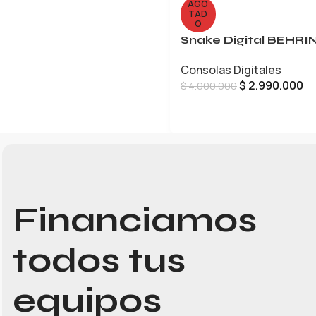
AGO
TAD
O
Snake Digital BEHR
Consolas Digitales
$
2.990.000
$
4.000.000
LEER MÁS
Financiamos
todos tus
equipos