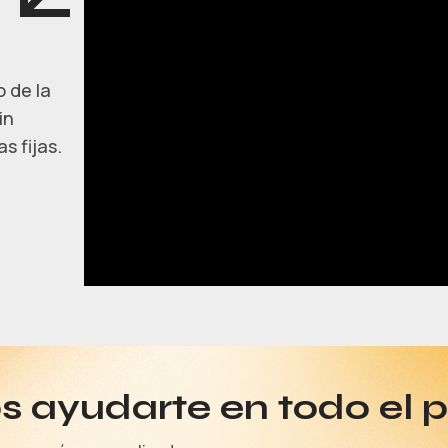
 de la
in
s fijas.
 ayudarte en todo el 