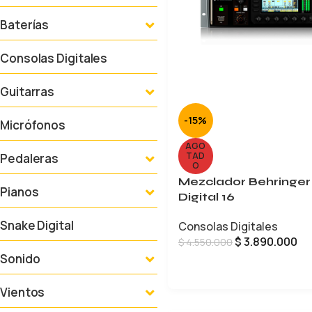
Baterías
Consolas Digitales
Guitarras
-15%
Micrófonos
AGO
TAD
Pedaleras
O
Mezclador Behringer
Pianos
Digital 16
Snake Digital
Consolas Digitales
$
3.890.000
$
4.550.000
Sonido
LEER MÁS
Vientos