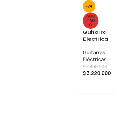
-5%
AGO
TAD
O
Guitarra
Electrica
Epiphone
Guitarras
SG
Eléctricas
STAND
$
3.390.000
EIGSGSC
$
3.220.000
HNH1
Cherry
LEER MÁS