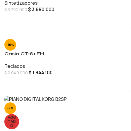
Sintetizadores
$
3.680.000
$
3.790.000
LEER MÁS
-10%
Casio CT-S1 FH
Teclados
$
1.844.100
$
2.049.000
AÑADIR AL CARRITO
-9%
AGO
TAD
O