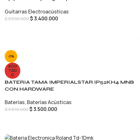
Guitarras Electroacústicas
$
3.400.000
$
3.590.000
AÑADIR AL CARRITO
-3%
AGO
TAD
O
BATERIA TAMA IMPERIALSTAR IP52KH4 MNB
CON HARDWARE
Baterías
,
Baterías Acústicas
$
3.500.000
$
3.610.000
LEER MÁS