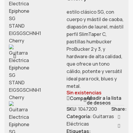
estilo clásico SG, con
cuerpo y mástil de caoba,
diapasón de laurel, mástil
perfil SlimTaper C,
pastillas humbucker
ProBucker 2 y 3, y
hardware de alta calidad,
que ofrece un tono
cálido, potente y versátil
ideal para rock, blues y
metal.
Sin existencias
Añadir a la lista
Comparar
de deseos
SKU:
1047200
Share:
Categoría:
Guitarras
Eléctricas
Etiquetas: