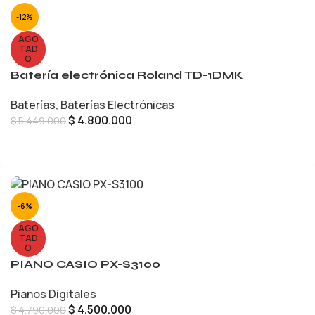
-12%
AGO
TAD
O
Batería electrónica Roland TD-1DMK
Baterías
,
Baterías Electrónicas
$
4.800.000
$
5.449.000
LEER MÁS
-6%
AGO
TAD
O
PIANO CASIO PX-S3100
Pianos Digitales
$
4.500.000
$
4.790.000