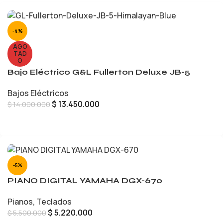
-4%
AGO
TAD
O
Bajo Eléctrico G&L Fullerton Deluxe JB-5
Bajos Eléctricos
$
13.450.000
$
14.000.000
LEER MÁS
-5%
PIANO DIGITAL YAMAHA DGX-670
Pianos
,
Teclados
$
5.220.000
$
5.500.000