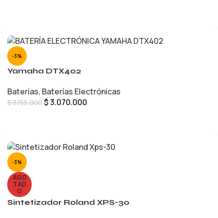
LEER MÁS
-3%
Yamaha DTX402
Baterías
,
Baterías Electrónicas
$
3.070.000
$
3.155.000
AÑADIR AL CARRITO
-3%
AGO
TAD
O
Sintetizador Roland XPS-30