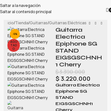
Saltar a la navegación
Saltar al contenido principal
Inicio
/
Tienda
/
Guitarras
/
Guitarras Eléctricas
Guitarra
-5%
Electrica
AGO
Epiphone SG
TAD
O
STAND
EIGSGSCHNH
1 Cherry
$
3.390.000
$
3.220.000
Guitarra Electrica
Epiphone SG
STAND
EIGSGSCHNH1
Cherry