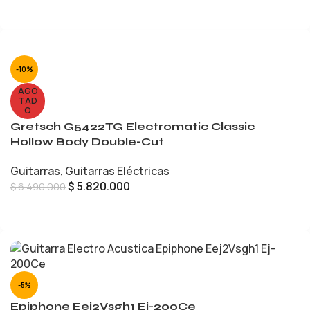
AÑADIR AL CARRITO
-10%
AGO
TAD
O
Gretsch G5422TG Electromatic Classic
Hollow Body Double-Cut
Guitarras
,
Guitarras Eléctricas
$
5.820.000
$
6.490.000
LEER MÁS
-5%
Epiphone Eej2Vsgh1 Ej-200Ce